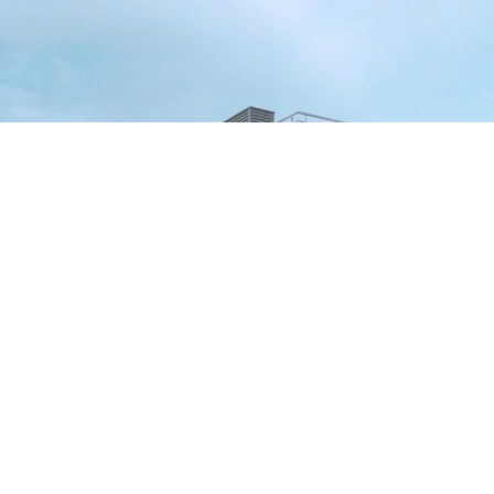
Qui sommes nous ?
Nous sommes marchand de biens professionnels avec
plusieurs opérations à notre actif, notamment de
division de bâti, division parcellaire et rénovation de
maison.
Etant au contact quotidien du terrain et des différents
acteurs qui gravitent autour des marchands de biens,
nous mettons à disposition notre expérience et notre
savoir pour vous accompagner sur votre projet